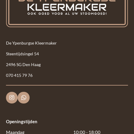
De Ypenburgse Kleermaker
Steentijdsingel 54
2496 SG Den Haag
070 415 79 76
I
W
n
h
s
a
t
t
a
s
Openingstijden
g
A
r
p
Maandag
10:00 - 18:00